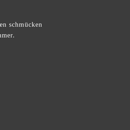
uren schmücken
mmer.