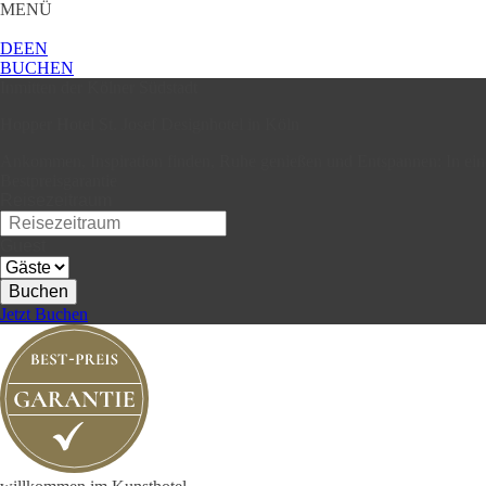
MENÜ
DE
EN
BUCHEN
Inmitten der Kölner Südstadt
Hopper Hotel St. Josef Designhotel in Köln
Ankommen, Inspiration finden, Ruhe genießen und Entspannen: In ei
Bestpreisgarantie
Reisezeitraum
Guest
Buchen
Jetzt Buchen