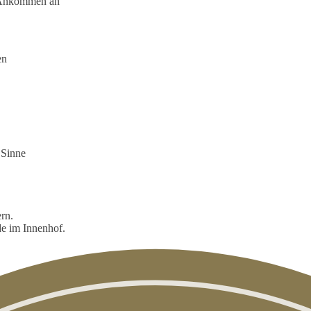
ch Ankommen an
en
 Sinne