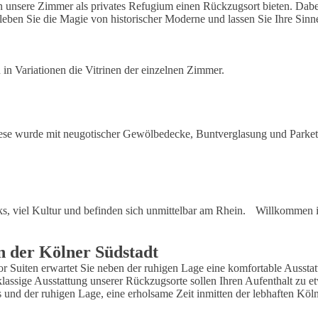
llen unsere Zimmer als privates Refugium einen Rückzugsort bieten. Dabe
Erleben Sie die Magie von historischer Moderne und lassen Sie Ihre Si
in Variationen die Vitrinen der einzelnen Zimmer.
se wurde mit neugotischer Gewölbedecke, Buntverglasung und Parkettbod
rks, viel Kultur und befinden sich unmittelbar am Rhein. Willkommen
n der Kölner Südstadt
Suiten erwartet Sie neben der ruhigen Lage eine komfortable Ausstattun
tklassige Ausstattung unserer Rückzugsorte sollen Ihren Aufenthalt z
 und der ruhigen Lage, eine erholsame Zeit inmitten der lebhaften Köln